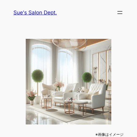
内
Sue's Salon Dept.
容
を
ス
キ
ッ
プ
※画像はイメージ